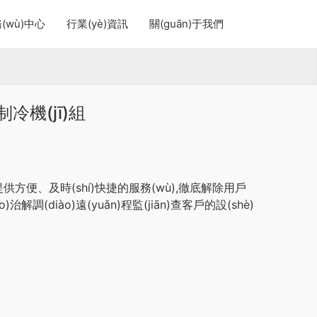
(wù)中心
行業(yè)資訊
關(guān)于我們
冷機(jī)組
戶提供方便、及時(shí)快捷的服務(wù),徹底解除用戶
解調(diào)遠(yuǎn)程監(jiān)查客戶的設(shè)