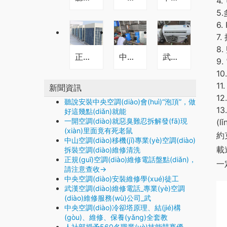
4.
5
6
7.
8
正規(guī)空調(diào)維修電話盤點(diǎn)，請注意查收→
中央空調(diào)安裝維修學(xué)徒工
武漢空調(diào)維修電話_專業(yè)空調(diào)維修服務(wù)公司_武漢空調(diào)維修
9.
1
1
新聞資訊
1
聽說安裝中央空調(diào)會(huì)“泡頂”，做
13
好這幾點(diǎn)就能
一開空調(diào)就惡臭難忍拆解發(fā)現
(l
(xiàn)里面竟有死老鼠
約
中山空調(diào)移機(jī)專業(yè)空調(diào)
載進
拆裝空調(diào)維修清洗
正規(guī)空調(diào)維修電話盤點(diǎn)，
一
請注意查收→
中央空調(diào)安裝維修學(xué)徒工
武漢空調(diào)維修電話_專業(yè)空調
(diào)維修服務(wù)公司_武
中央空調(diào)冷卻塔原理、結(jié)構
(gòu)、維修、保養(yǎng)全套教
人社部授予560名職業(yè)技能競賽優