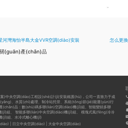
星河灣海怡半島大金VVR空調(diào)安裝
怎么更換特
關(guān)產(chǎn)品
方案)中央空調(diào)工程設(shè)計(jì)安裝維護(hù)，公司一直致力于成
ǎng)、水質(zhì)處理、制冷站托管、系統(tǒng)節(jié)能運(yùn)行
ǎn)品：數(shù)碼多聯(lián)空調(diào)機(jī)組、智能變頻多聯
o)機(jī)組、 智能多聯(lián)中央空調(diào)機(jī)組、 模塊式風(fēng)冷冷
機(jī)組、水冷式離心機(jī)
iào)
|
日立中央空調(diào)
|
大金中央空調(diào)