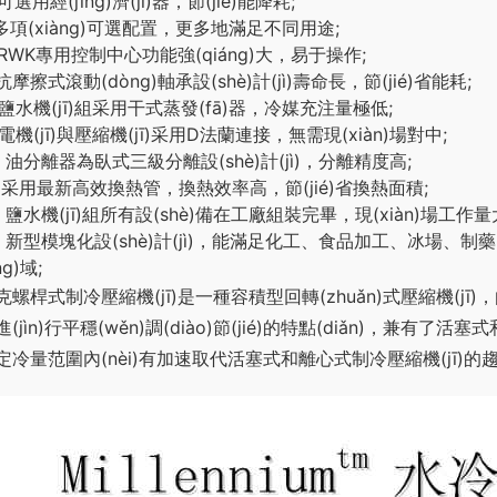
 可選用經(jīng)濟(jì)器，節(jié)能降耗;
.多項(xiàng)可選配置，更多地滿足不同用途;
. RWK專用控制中心功能強(qiáng)大，易于操作;
 抗摩擦式滾動(dòng)軸承設(shè)計(jì)壽命長，節(jié)省能耗;
. 鹽水機(jī)組采用干式蒸發(fā)器，冷媒充注量極低;
 電機(jī)與壓縮機(jī)采用D法蘭連接，無需現(xiàn)場對中;
0. 油分離器為臥式三級分離設(shè)計(jì)，分離精度高;
1. 采用最新高效換熱管，換熱效率高，節(jié)省換熱面積;
2. 鹽水機(jī)組所有設(shè)備在工廠組裝完畢，現(xiàn)場工作
. 新型模塊化設(shè)計(jì)，能滿足化工、食品加工、冰場、
ǐng)域;
克螺桿式制冷壓縮機(jī)是一種容積型回轉(zhuǎn)式壓縮機(jī)，由于其
(jìn)行平穩(wěn)調(diào)節(jié)的特點(diǎn)，兼有
定冷量范圍內(nèi)有加速取代活塞式和離心式制冷壓縮機(jī)的趨勢