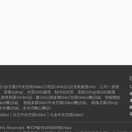
(jì)方案)中央空調(diào)工程設(shè)計(jì)安裝維護(hù)，公司一直致
保養(yǎng)、水質(zhì)處理、制冷站托管、系統(tǒng)節(jié)能運
產(chǎn)品：數(shù)碼多聯(lián)空調(diào)機(jī)組、智能變頻
o)機(jī)組、 智能多聯(lián)中央空調(diào)機(jī)組、 模塊式風(fēng)
機(jī)組、水冷式離心機(jī)
iào)
|
日立中央空調(diào)
|
大金中央空調(diào)
ts Reserved.
粵ICP備16095869號(hào)